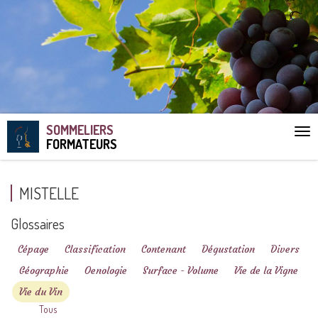
SOMMELIERS
Aff
FORMATEURS
le
me
MISTELLE
Glossaires
Cépage
Classification
Contenant
Dégustation
Divers
Géographie
Oenologie
Surface - Volume
Vie de la Vigne
Vie du Vin
Tous