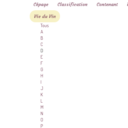
Cépage
Classification
Contenant
Vie du Vin
Tous
A
B
C
D
E
F
G
H
I
J
K
L
M
N
O
P