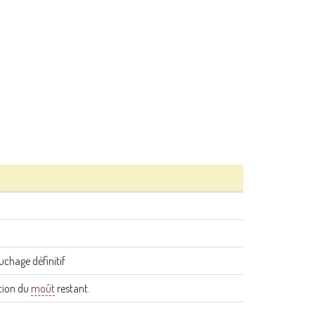
chage définitif
ation du
moût
restant.