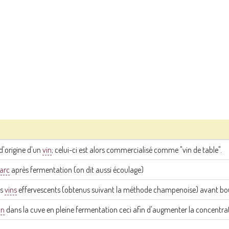
d'origine d'un
vin
; celui-ci est alors commercialisé comme "vin de table".
arc
après fermentation (on dit aussi écoulage)
es
vins
effervescents (obtenus suivant la méthode champenoise) avant bou
in
dans la cuve en pleine fermentation ceci afin d'augmenter la concentr