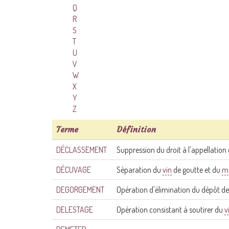
Q
R
S
T
U
V
W
X
Y
Z
Terme
Définition
DÉCLASSEMENT
Suppression du droit à l'appellation 
DÉCUVAGE
Séparation du
vin
de goutte et du
m
DEGORGEMENT
Opération d'élimination du dépôt d
DELESTAGE
Opération consistant à soutirer du
v