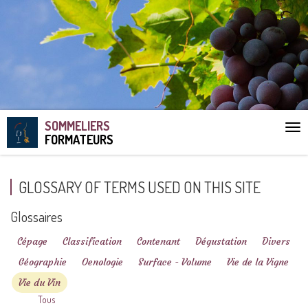
SOMMELIERS
Aff
FORMATEURS
le
me
GLOSSARY OF TERMS USED ON THIS SITE
Glossaires
Cépage
Classification
Contenant
Dégustation
Divers
Géographie
Oenologie
Surface - Volume
Vie de la Vigne
Vie du Vin
Tous