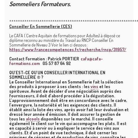
Sommeliers Formateurs.
***********************************************************
Conseiller En Sommellerie (CES)
Le CAFA ( Centre Aquitain de Formations pour Adultes) à déposé ce
diplôme reconnu au ministère du Travail au RNCP Conseiller En
Sommellerie de Niveau 3 Voir le lien ci dessous :
https://www.francecompetences.fr/recherche/rncp/31957/
Contact Formation : Patrick PORTIER
cafa@cafa-
formations.com
05 57 87 64 92
QU’EST-CE QU’UN CONSEILLER INTERNATIONAL EN
SOMMELLERIE ® ?
Le Conseiller International en Sommellerie fait la sélection
des produits à proposer à ses clients : les
vins
et les
spiritueux. Avant de décider d’une négociation auprès des
fournisseurs, il doit d’abord procéder à la dégustation.
L’approvisionnement doit être en concordance avec le cadre,
l’envergure, la notoriété et les exigences des clients. Il
établit ainsi la liste des vins, après avoir fait leur évaluation et
dressé leur année d’émission. Il doit assurer la gestion de
tous les
alcools
disponibles sur le marché. Il conseille
également le client sur le vin qui accompagne les plats. Il est
en capacité à servir ou à expliquer le service des vins aux
clients. Et d’un point de vue technique, il doit cerner les
principes de cépages et de production de vins, connaître les