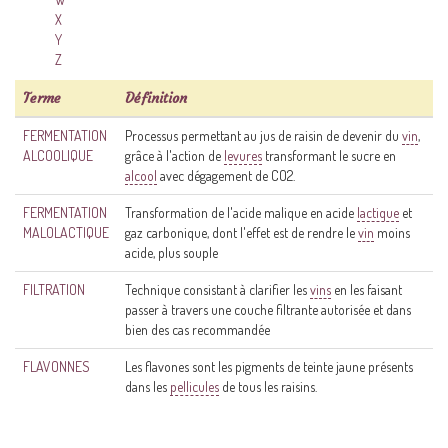
X
Y
Z
Terme
Définition
FERMENTATION
Processus permettant au jus de raisin de devenir du
vin
,
ALCOOLIQUE
grâce à l'action de
levures
transformant le sucre en
alcool
avec dégagement de CO2.
FERMENTATION
Transformation de l'acide malique en acide
lactique
et
MALOLACTIQUE
gaz carbonique, dont l'effet est de rendre le
vin
moins
acide, plus souple
FILTRATION
Technique consistant à clarifier les
vins
en les faisant
passer à travers une couche filtrante autorisée et dans
bien des cas recommandée
FLAVONNES
Les flavones sont les pigments de teinte jaune présents
dans les
pellicules
de tous les raisins.