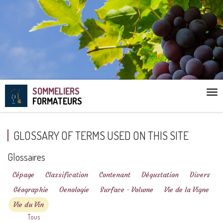
SOMMELIERS
Aff
FORMATEURS
le
me
GLOSSARY OF TERMS USED ON THIS SITE
Glossaires
Cépage
Classification
Contenant
Dégustation
Divers
Géographie
Oenologie
Surface - Volume
Vie de la Vigne
Vie du Vin
Tous