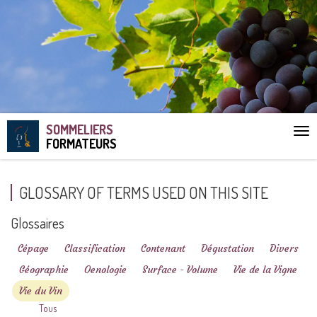
SOMMELIERS
Aff
FORMATEURS
le
me
GLOSSARY OF TERMS USED ON THIS SITE
Glossaires
Cépage
Classification
Contenant
Dégustation
Divers
Géographie
Oenologie
Surface - Volume
Vie de la Vigne
Vie du Vin
Tous