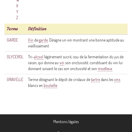
X
Y
Z
Terme
Définition
GARDE
Vin
de
garde
. Désigne un vin montrant une bonne aptitude au
vieillissement
GLYCEROL
Tri-
alcool
légèrement sucré, issu de la fermentation du jus de
raisin, qui donne au
vin
son onctuosité. constituant du vin lui
donnant suivant le cas son onctuosité et son
moelleux
GRAVELLE
Terme désignant le dépôt de cristaux de
tartre
dans les
vins
blancs en
bouteille
Mentions légales