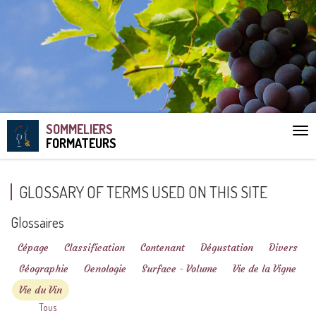
SOMMELIERS
Aff
FORMATEURS
le
me
GLOSSARY OF TERMS USED ON THIS SITE
Glossaires
Cépage
Classification
Contenant
Dégustation
Divers
Géographie
Oenologie
Surface - Volume
Vie de la Vigne
Vie du Vin
Tous