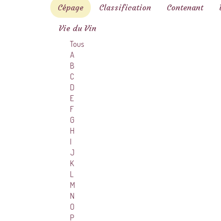
Cépage
Classification
Contenant
Vie du Vin
Tous
A
B
C
D
E
F
G
H
I
J
K
L
M
N
O
P