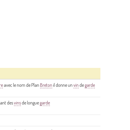
re
avec le nom de Plan
Breton
il donne un
vin
de
garde
nant des
vins
de longue
garde