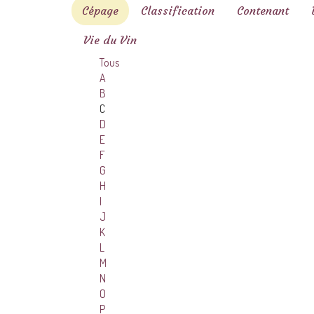
Cépage
Classification
Contenant
Vie du Vin
Tous
A
B
C
D
E
F
G
H
I
J
K
L
M
N
O
P