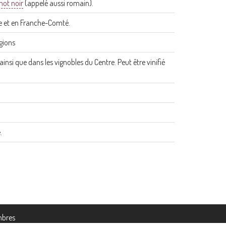
not noir
(appelé aussi romain).
ne et en Franche-Comté.
gions
nsi que dans les vignobles du Centre. Peut être vinifié
.
bres