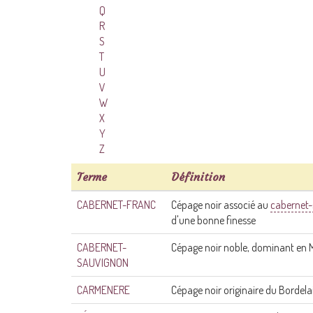
Q
R
S
T
U
V
W
X
Y
Z
Terme
Définition
CABERNET-FRANC
Cépage noir associé au
cabernet
d'une bonne finesse
CABERNET-
Cépage noir noble, dominant en 
SAUVIGNON
CARMENERE
Cépage noir originaire du Bordelai