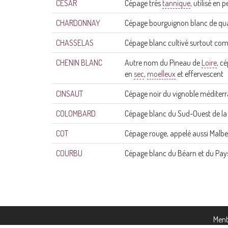
CÉSAR
Cépage très
tannique
, utilisé en
CHARDONNAY
Cépage bourguignon blanc de qual
CHASSELAS
Cépage blanc cultivé surtout comm
CHENIN BLANC
Autre nom du Pineau de
Loire
, c
en
sec
,
moelleux
et effervescent
CINSAUT
Cépage noir du vignoble médite
COLOMBARD
Cépage blanc du Sud-Ouest de la
COT
Cépage rouge, appelé aussi Malbe
COURBU
Cépage blanc du Béarn et du Pa
Ment