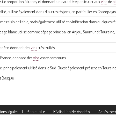
 petite proportion à Irancy et donnant un caractère particulier aux
vins
de
pi
ité, cultivé également dans d'autres régions, en particulier en Champag
e raisin de table, mais également utilisé en vinification dans quelques ré
épage blanc utilisé comme cépage principal en Anjou, Saumur et Touraine, ai
rranéen donnant des
vins
très fruités
 France, donnant des
vins
assez communs
c, principalement utilisé dans le Sud-Ouest également présent en Touraine
ys Basque
ions légales
|
Plan du site
|
Réalisation NetAssoPro
|
Accès mem