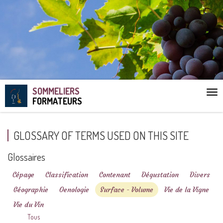
SOMMELIERS
Aff
FORMATEURS
le
me
GLOSSARY OF TERMS USED ON THIS SITE
Glossaires
Cépage
Classification
Contenant
Dégustation
Divers
Géographie
Oenologie
Surface - Volume
Vie de la Vigne
Vie du Vin
Tous