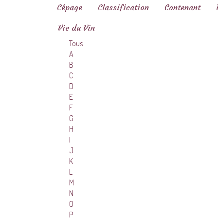
Cépage
Classification
Contenant
Vie du Vin
Tous
A
B
C
D
E
F
G
H
I
J
K
L
M
N
O
P