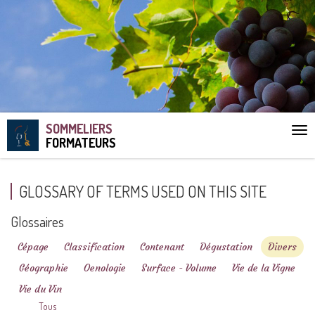
SOMMELIERS
Aff
FORMATEURS
le
me
GLOSSARY OF TERMS USED ON THIS SITE
Glossaires
Cépage
Classification
Contenant
Dégustation
Divers
Géographie
Oenologie
Surface - Volume
Vie de la Vigne
Vie du Vin
Tous