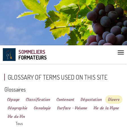
SOMMELIERS
Aff
FORMATEURS
le
me
GLOSSARY OF TERMS USED ON THIS SITE
Glossaires
Cépage
Classification
Contenant
Dégustation
Divers
Géographie
Oenologie
Surface - Volume
Vie de la Vigne
Vie du Vin
Tous