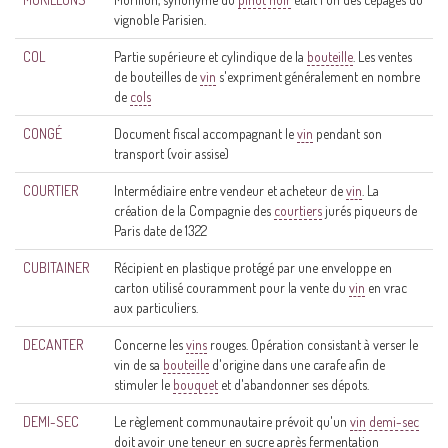
vignoble Parisien.
COL
Partie supérieure et cylindique de la
bouteille
. Les ventes
de bouteilles de
vin
s'expriment généralement en nombre
de
cols
CONGÉ
Document fiscal accompagnant le
vin
pendant son
transport (voir assise)
COURTIER
Intermédiaire entre vendeur et acheteur de
vin
. La
création de la Compagnie des
courtiers
jurés piqueurs de
Paris date de 1322
CUBITAINER
Récipient en plastique protégé par une enveloppe en
carton utilisé couramment pour la vente du
vin
en vrac
aux particuliers.
DECANTER
Concerne les
vins
rouges. Opération consistant à verser le
vin de sa
bouteille
d'origine dans une carafe afin de
stimuler le
bouquet
et d'abandonner ses dépots.
DEMI-SEC
Le règlement communautaire prévoit qu'un
vin
demi-sec
doit avoir une teneur en sucre après fermentation