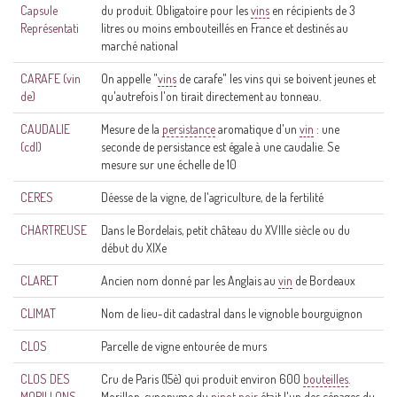
Capsule
du produit. Obligatoire pour les
vins
en récipients de 3
Représentati
litres ou moins embouteillés en France et destinés au
marché national
CARAFE (vin
On appelle "
vins
de carafe" les vins qui se boivent jeunes et
de)
qu'autrefois l'on tirait directement au tonneau.
CAUDALIE
Mesure de la
persistance
aromatique d'un
vin
: une
(cdl)
seconde de persistance est égale à une caudalie. Se
mesure sur une échelle de 10
CERES
Déesse de la vigne, de l'agriculture, de la fertilité
CHARTREUSE
Dans le Bordelais, petit château du XVIIIe siècle ou du
début du XIXe
CLARET
Ancien nom donné par les Anglais au
vin
de Bordeaux
CLIMAT
Nom de lieu-dit cadastral dans le vignoble bourguignon
CLOS
Parcelle de vigne entourée de murs
CLOS DES
Cru de Paris (15è) qui produit environ 600
bouteilles
.
MORILLONS
Morillon, synonyme du
pinot noir
était l'un des cépages du