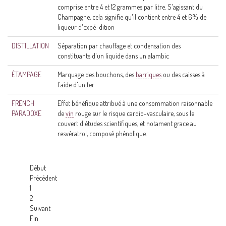
comprise entre 4 et 12 grammes par litre. S'agissant du
Champagne, cela signifie qu'il contient entre 4 et 6% de
liqueur d'expé-dition
DISTILLATION
Séparation par chauffage et condensation des
constituants d'un liquide dans un alambic
ÉTAMPAGE
Marquage des bouchons, des
barriques
ou des caisses à
l'aide d'un fer
FRENCH
Effet bénéfique attribué à une consommation raisonnable
PARADOXE
de
vin
rouge sur le risque cardio-vasculaire, sous le
couvert d'études scientifiques, et notament grace au
resvératrol, composé phénolique.
Début
Précédent
1
2
Suivant
Fin