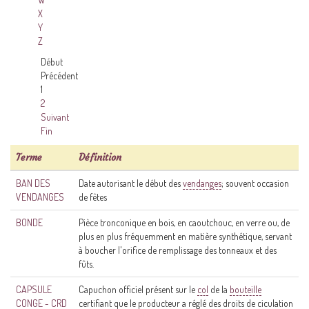
X
Y
Z
Début
Précédent
1
2
Suivant
Fin
Terme
Définition
BAN DES
Date autorisant le début des
vendanges
; souvent occasion
VENDANGES
de fêtes
BONDE
Pièce tronconique en bois, en caoutchouc, en verre ou, de
plus en plus fréquemment en matière synthétique, servant
à boucher l'orifice de remplissage des tonneaux et des
fûts.
CAPSULE
Capuchon officiel présent sur le
col
de la
bouteille
CONGE - CRD
certifiant que le producteur a réglé des droits de ciculation