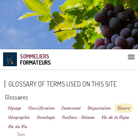
SOMMELIERS
Aff
FORMATEURS
le
me
GLOSSARY OF TERMS USED ON THIS SITE
Glossaires
Cépage
Classification
Contenant
Dégustation
Divers
Géographie
Oenologie
Surface - Volume
Vie de la Vigne
Vie du Vin
Tous