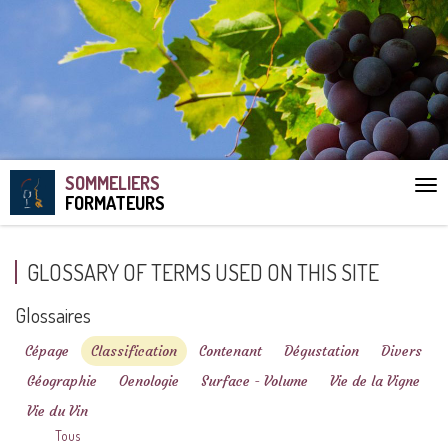
SOMMELIERS
Aff
FORMATEURS
le
me
GLOSSARY OF TERMS USED ON THIS SITE
Glossaires
Cépage
Classification
Contenant
Dégustation
Divers
Géographie
Oenologie
Surface - Volume
Vie de la Vigne
Vie du Vin
Tous