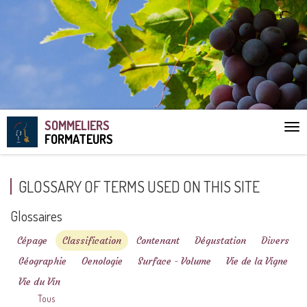
SOMMELIERS
Aff
FORMATEURS
le
me
GLOSSARY OF TERMS USED ON THIS SITE
Glossaires
Cépage
Classification
Contenant
Dégustation
Divers
Géographie
Oenologie
Surface - Volume
Vie de la Vigne
Vie du Vin
Tous