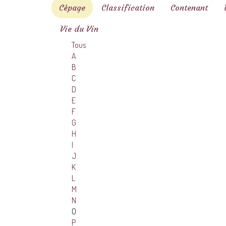
Cépage
Classification
Contenant
Vie du Vin
Tous
A
B
C
D
E
F
G
H
I
J
K
L
M
N
O
P