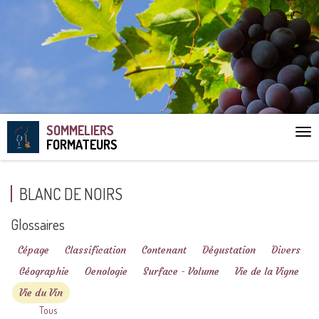
SOMMELIERS
Aff
FORMATEURS
le
me
BLANC DE NOIRS
Glossaires
Cépage
Classification
Contenant
Dégustation
Divers
Géographie
Oenologie
Surface - Volume
Vie de la Vigne
Vie du Vin
Tous