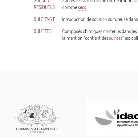
SUCRES
Sucres restant en fin de fermentation, la
RESIDUELS
comme
secs
.
SULFITAG E
Introduction de solution sulfureuse dan
SULFITES
Composés chimiques contenus dans les
la mention "contient des
sulfites
" est ob