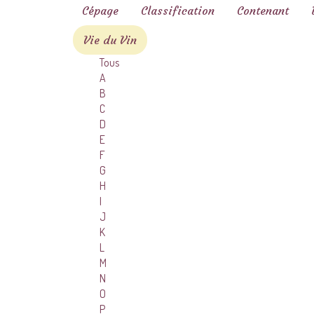
Cépage
Classification
Contenant
Vie du Vin
Tous
A
B
C
D
E
F
G
H
I
J
K
L
M
N
O
P