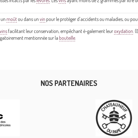
issés intacts par les
levures
. Les
vins
ayant moins de 2 grammes par litre de
s un
moût
ou dans un
vin
pour le protéger d'accidents ou maladies, ou pour
vins
facilitant leur conservation, empêchant é-galement leur
oxydation
. 
ligatoirement mentionnée sur la
bouteille
.
NOS PARTENAIRES