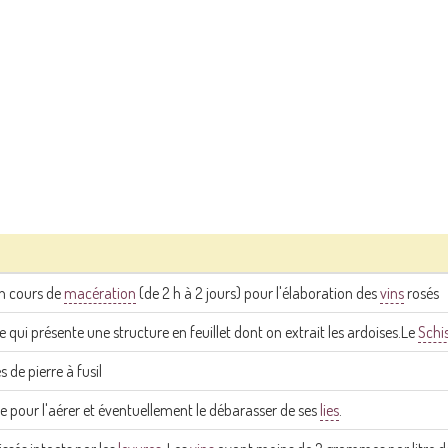
en cours de
macération
(de 2 h à 2 jours) pour l'élaboration des
vins
rosés
i présente une structure en feuillet dont on extrait les ardoises.Le
Schi
 de pierre à fusil
 pour l'aérer et éventuellement le débarasser de ses
lies
.