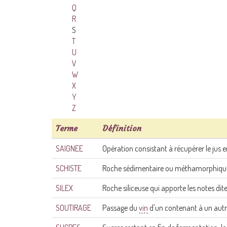
Q
R
S
T
U
V
W
X
Y
Z
Terme
Définition
SAIGNEE
Opération consistant à récupérer le jus 
SCHISTE
Roche sédimentaire ou méthamorphique qu
SILEX
Roche siliceuse qui apporte les notes dites
SOUTIRAGE
Passage du
vin
d'un contenant à un autre