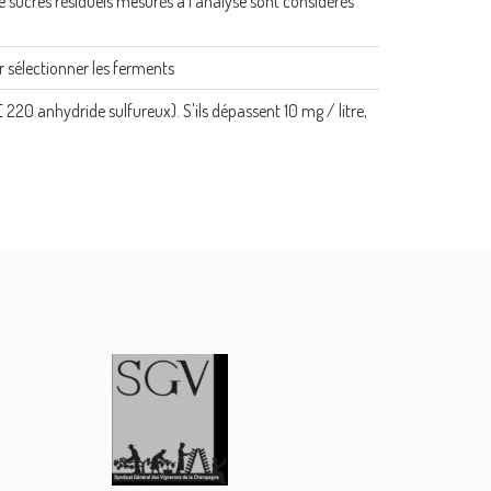
 sucres résiduels mesurés à l'analyse sont considérés
 sélectionner les ferments
(E 220 anhydride sulfureux). S'ils dépassent 10 mg / litre,