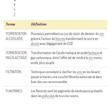
X
Y
Z
Terme
Définition
FERMENTATION
Processus permettant au jus de raisin de devenir du
vin
,
ALCOOLIQUE
grâce à l'action de
levures
transformant le sucre en
alcool
avec dégagement de CO2.
FERMENTATION
Transformation de l'acide malique en acide
lactique
et
MALOLACTIQUE
gaz carbonique, dont l'effet est de rendre le
vin
moins
acide, plus souple
FILTRATION
Technique consistant à clarifier les
vins
en les faisant
passer à travers une couche filtrante autorisée et dans
bien des cas recommandée
FLAVONNES
Les flavones sont les pigments de teinte jaune présents
dans les
pellicules
de tous les raisins.