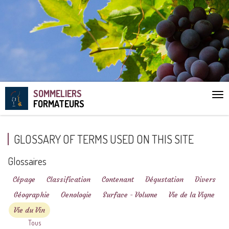
SOMMELIERS
Aff
FORMATEURS
le
me
GLOSSARY OF TERMS USED ON THIS SITE
Glossaires
Cépage
Classification
Contenant
Dégustation
Divers
Géographie
Oenologie
Surface - Volume
Vie de la Vigne
Vie du Vin
Tous