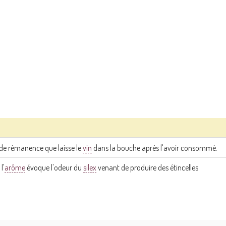
de rémanence que laisse le
vin
dans la bouche après l'avoir consommé.
l'
arôme
évoque l'odeur du
silex
venant de produire des étincelles