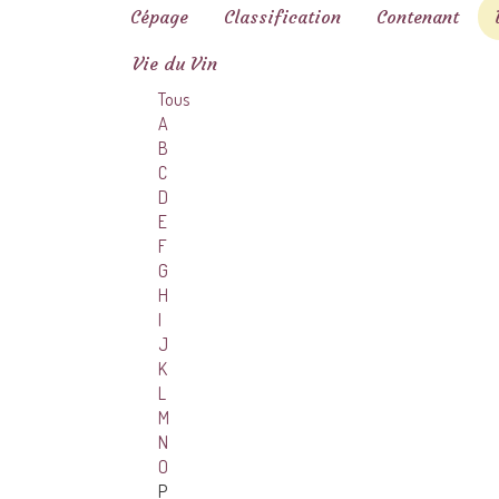
Cépage
Classification
Contenant
Vie du Vin
Tous
A
B
C
D
E
F
G
H
I
J
K
L
M
N
O
P