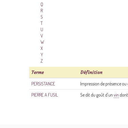
Q
R
S
T
U
V
W
X
Y
Z
Terme
Définition
PERSISTANCE
Impression de présence ou 
PIERRE A FUSIL
Se dit du goût d'un
vin
dont 