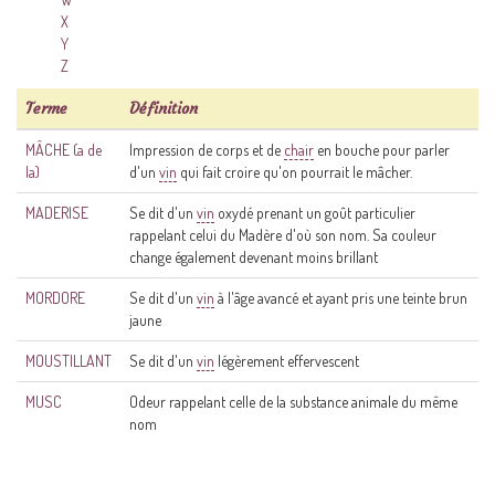
X
Y
Z
Terme
Définition
MÂCHE (a de
Impression de corps et de
chair
en bouche pour parler
la)
d'un
vin
qui fait croire qu'on pourrait le mâcher.
MADERISE
Se dit d'un
vin
oxydé prenant un goût particulier
rappelant celui du Madère d'où son nom. Sa couleur
change également devenant moins brillant
MORDORE
Se dit d'un
vin
à l'âge avancé et ayant pris une teinte brun
jaune
MOUSTILLANT
Se dit d'un
vin
légèrement effervescent
MUSC
Odeur rappelant celle de la substance animale du même
nom