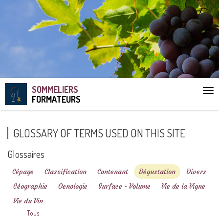
SOMMELIERS
Aff
FORMATEURS
le
me
GLOSSARY OF TERMS USED ON THIS SITE
Glossaires
Cépage
Classification
Contenant
Dégustation
Divers
Géographie
Oenologie
Surface - Volume
Vie de la Vigne
Vie du Vin
Tous