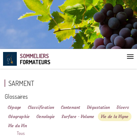
SOMMELIERS
Aff
FORMATEURS
le
me
SARMENT
Glossaires
Cépage
Classification
Contenant
Dégustation
Divers
Géographie
Oenologie
Surface - Volume
Vie de la Vigne
Vie du Vin
Tous