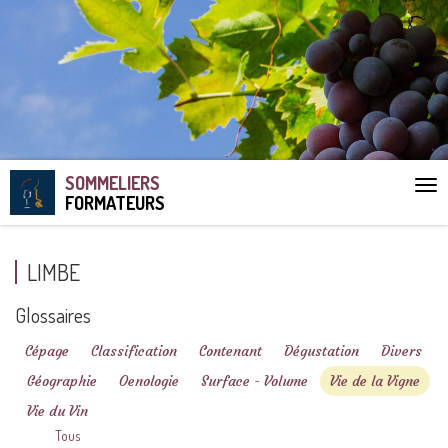
SOMMELIERS
Aff
FORMATEURS
le
me
LIMBE
Glossaires
Cépage
Classification
Contenant
Dégustation
Divers
Géographie
Oenologie
Surface - Volume
Vie de la Vigne
Vie du Vin
Tous