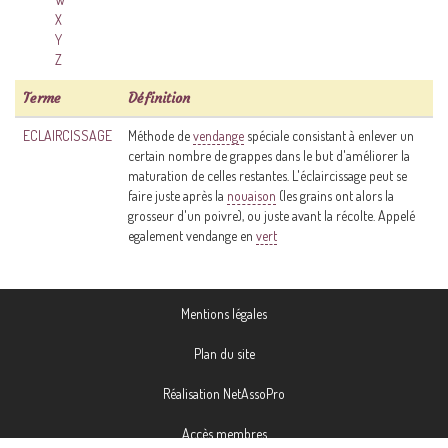
X
Y
Z
Terme
Définition
ECLAIRCISSAGE
Méthode de
vendange
spéciale consistant à enlever un
certain nombre de grappes dans le but d'améliorer la
maturation de celles restantes. L'éclaircissage peut se
faire juste après la
nouaison
(les grains ont alors la
grosseur d'un poivre), ou juste avant la récolte. Appelé
egalement vendange en
vert
Mentions légales
Plan du site
Réalisation NetAssoPro
Accès membres