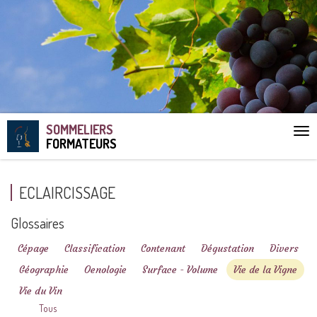
SOMMELIERS
Aff
FORMATEURS
le
me
ECLAIRCISSAGE
Glossaires
Cépage
Classification
Contenant
Dégustation
Divers
Géographie
Oenologie
Surface - Volume
Vie de la Vigne
Vie du Vin
Tous