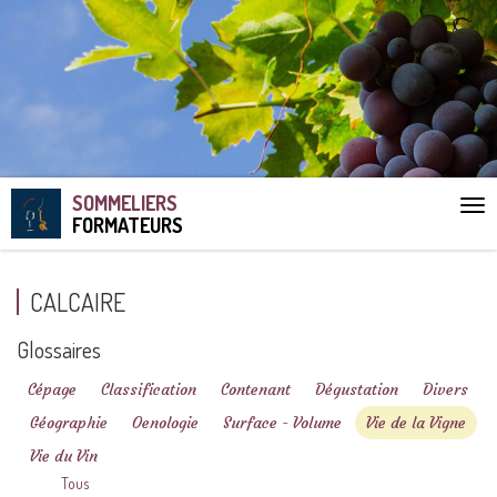
SOMMELIERS
Aff
FORMATEURS
le
me
CALCAIRE
Glossaires
Cépage
Classification
Contenant
Dégustation
Divers
Géographie
Oenologie
Surface - Volume
Vie de la Vigne
Vie du Vin
Tous