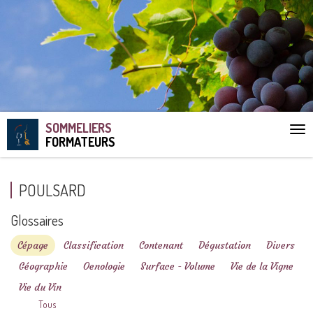
SOMMELIERS
Aff
FORMATEURS
le
me
POULSARD
Glossaires
Cépage
Classification
Contenant
Dégustation
Divers
Géographie
Oenologie
Surface - Volume
Vie de la Vigne
Vie du Vin
Tous