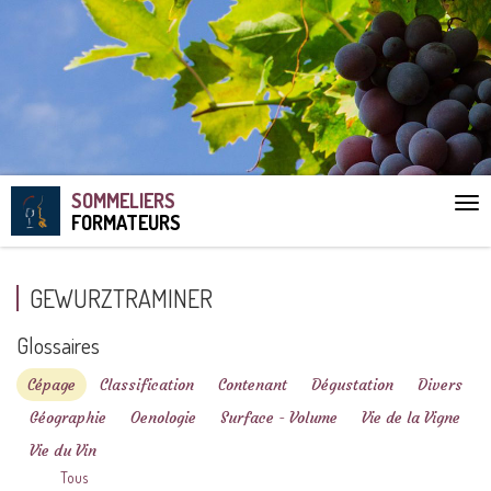
SOMMELIERS
Aff
FORMATEURS
le
me
GEWURZTRAMINER
Glossaires
Cépage
Classification
Contenant
Dégustation
Divers
Géographie
Oenologie
Surface - Volume
Vie de la Vigne
Vie du Vin
Tous