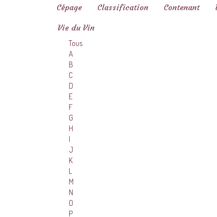
Cépage
Classification
Contenant
Vie du Vin
Tous
A
B
C
D
E
F
G
H
I
J
K
L
M
N
O
P