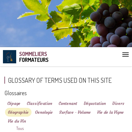
SOMMELIERS
Aff
FORMATEURS
le
me
GLOSSARY OF TERMS USED ON THIS SITE
Glossaires
Cépage
Classification
Contenant
Dégustation
Divers
Géographie
Oenologie
Surface - Volume
Vie de la Vigne
Vie du Vin
Tous