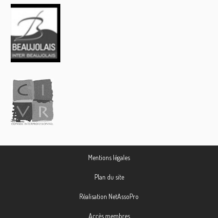
Mentions légales
Plan du site
Réalisation NetAssoPro
Accès membres