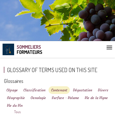
SOMMELIERS
Aff
FORMATEURS
le
me
GLOSSARY OF TERMS USED ON THIS SITE
Glossaires
Cépage
Classification
Contenant
Dégustation
Divers
Géographie
Oenologie
Surface - Volume
Vie de la Vigne
Vie du Vin
Tous