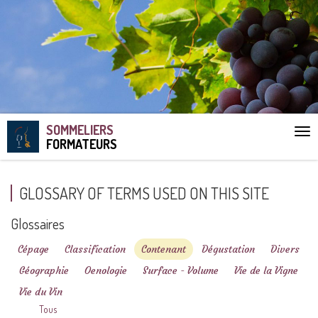
SOMMELIERS
Aff
FORMATEURS
le
me
GLOSSARY OF TERMS USED ON THIS SITE
Glossaires
Cépage
Classification
Contenant
Dégustation
Divers
Géographie
Oenologie
Surface - Volume
Vie de la Vigne
Vie du Vin
Tous