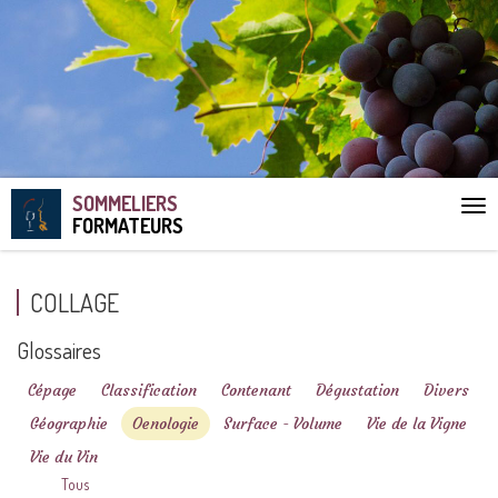
SOMMELIERS
Aff
FORMATEURS
le
me
COLLAGE
Glossaires
Cépage
Classification
Contenant
Dégustation
Divers
Géographie
Oenologie
Surface - Volume
Vie de la Vigne
Vie du Vin
Tous