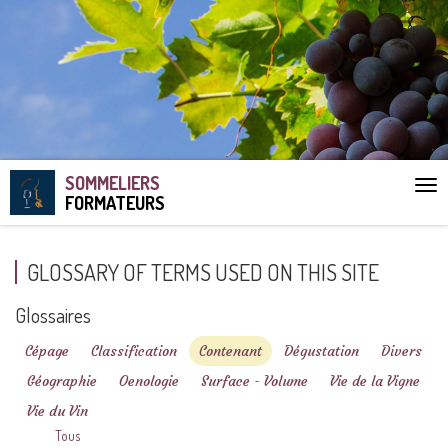
SOMMELIERS
Aff
FORMATEURS
le
me
GLOSSARY OF TERMS USED ON THIS SITE
Glossaires
Cépage
Classification
Contenant
Dégustation
Divers
Géographie
Oenologie
Surface - Volume
Vie de la Vigne
Vie du Vin
Tous