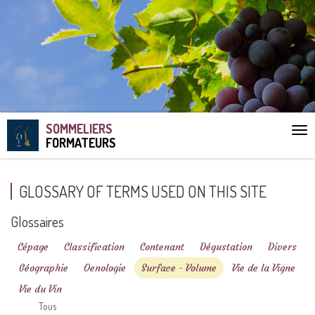
SOMMELIERS
Aff
FORMATEURS
le
me
GLOSSARY OF TERMS USED ON THIS SITE
Glossaires
Cépage
Classification
Contenant
Dégustation
Divers
Géographie
Oenologie
Surface - Volume
Vie de la Vigne
Vie du Vin
Tous