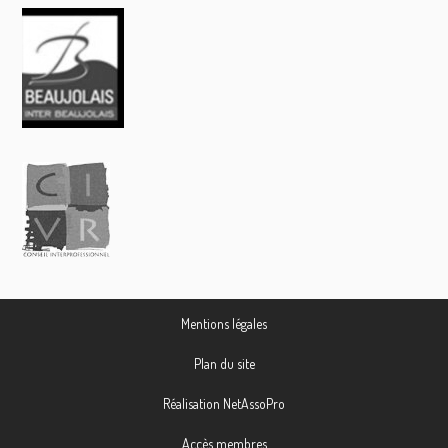
Mentions légales
Plan du site
Réalisation NetAssoPro
Accès membres