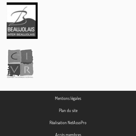
Mentions légales
Plan du site
Réalisation NetAssoPro
Accès membres