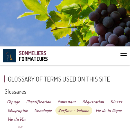
SOMMELIERS
Aff
FORMATEURS
le
me
GLOSSARY OF TERMS USED ON THIS SITE
Glossaires
Cépage
Classification
Contenant
Dégustation
Divers
Géographie
Oenologie
Surface - Volume
Vie de la Vigne
Vie du Vin
Tous