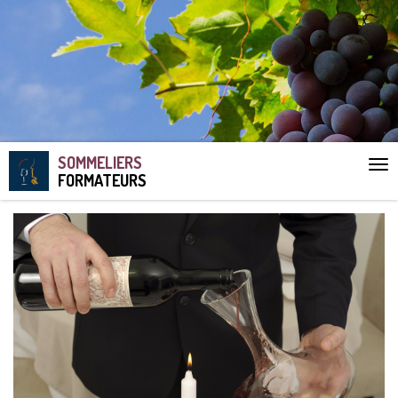
SOMMELIERS
Aff
FORMATEURS
le
me