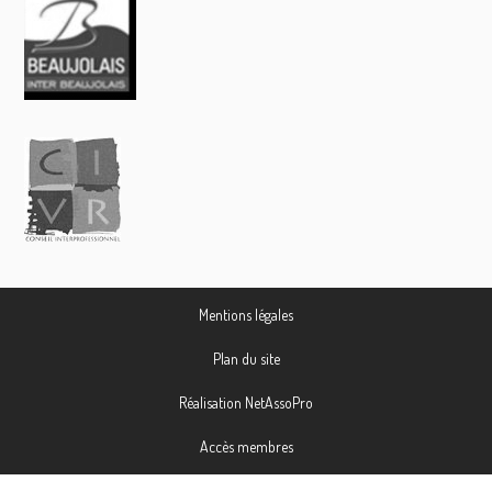
Mentions légales
Plan du site
Réalisation NetAssoPro
Accès membres